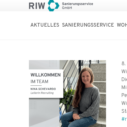
AKTUELLES
SANIERUNGSSERVICE
WO
8.
Wi
Di
Mi
Pe
Wi
St
#r